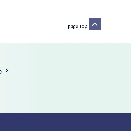
page top
ら