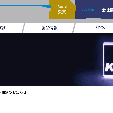
Award
会社
about us
受賞
紹介
製品情報
SDGs
book開始のお知らせ