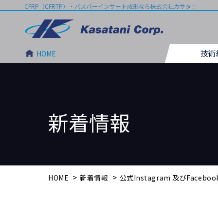
Skip
CFRP（CFRTP）・バスバーインサート成形なら株式会社カサタニ
to
content
技術
HOME
新着情報
>
>
HOME
新着情報
公式Instagram 及びFace