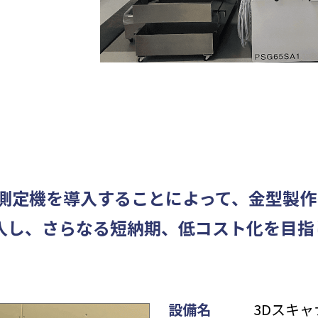
元測定機を導⼊することによって、金型製
導⼊し、さらなる短納期、低コスト化を⽬指
設備名
3Dスキ