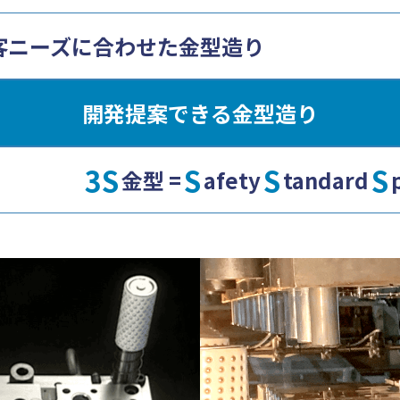
客ニーズに合わせた⾦型造り
開発提案できる⾦型造り
3S
S
S
S
⾦型 =
afety
tandard