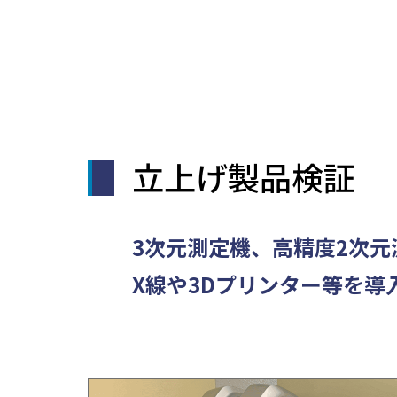
⽴上げ製品検証
3次元測定機、⾼精度2次
X線や3Dプリンター等を