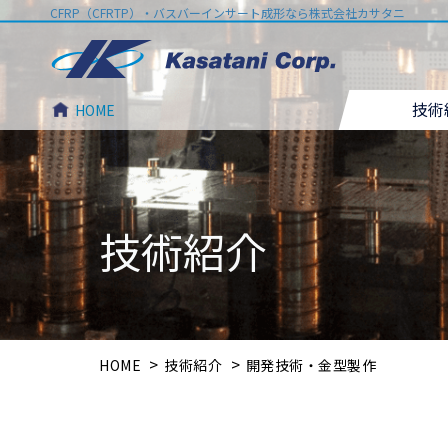
Skip
CFRP（CFRTP）・バスバーインサート成形なら株式会社カサタニ
to
content
技術
HOME
技術紹介
>
>
HOME
技術紹介
開発技術・⾦型製作