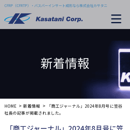
Skip
CFRP（CFRTP）・バスバーインサート成形なら株式会社カサタニ
to
content
新着情報
>
>
HOME
新着情報
「商工ジャーナル」2024年8月号に笠谷
社長の記事が掲載されました。
「商工ジャーナル」2024年8月号に笠